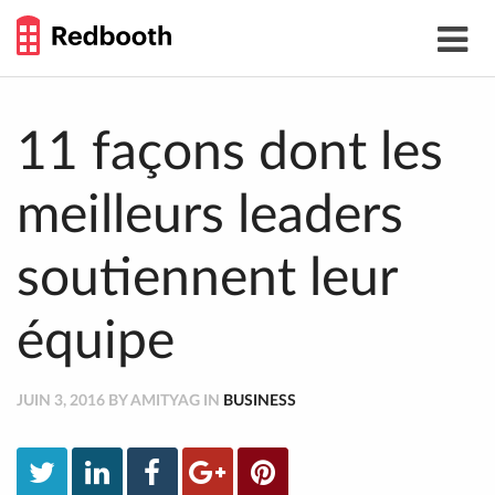
THE
Toggle
WORK
navigat
SMARTER
GUIDE
Skip
to
content
11 façons dont les
meilleurs leaders
soutiennent leur
équipe
JUIN 3, 2016 BY AMITYAG IN
BUSINESS