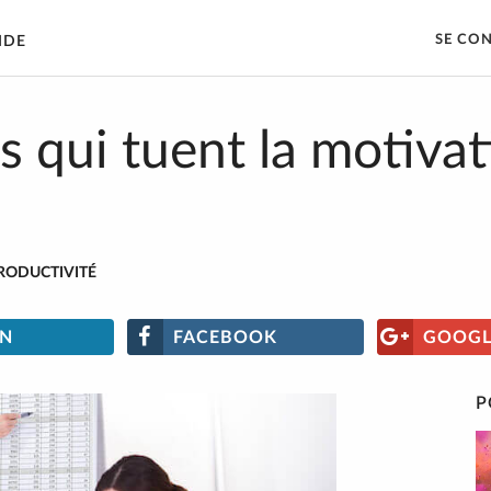
SE CO
IDE
es qui tuent la motiva
RODUCTIVITÉ
IN
FACEBOOK
GOOGL
P