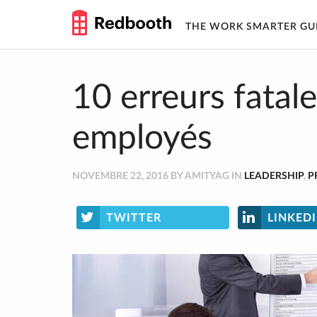
THE WORK SMARTER GU
Skip
to
content
10 erreurs fatal
employés
NOVEMBRE 22, 2016 BY AMITYAG IN
LEADERSHIP
,
P
TWITTER
LINKED