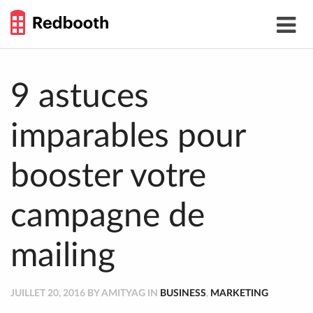
THE
Toggle
WORK
navigat
SMARTER
GUIDE
Skip
to
content
9 astuces
imparables pour
booster votre
campagne de
mailing
JUILLET 20, 2016 BY AMITYAG IN
BUSINESS
,
MARKETING