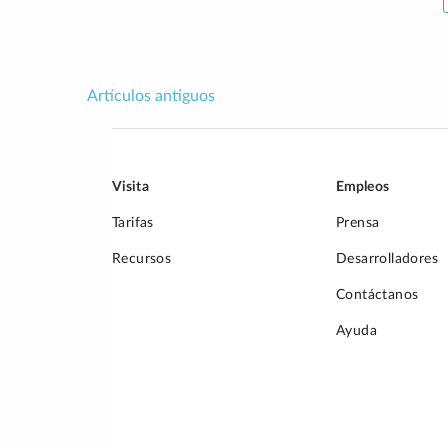
Artículos antiguos
Navegación
de
entradas
Visita
Empleos
Tarifas
Prensa
Recursos
Desarrolladores
Contáctanos
Ayuda