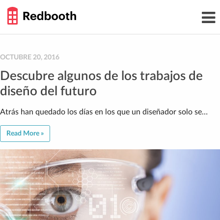
THE
Toggl
WORK
navig
SMARTER
GUIDE
Skip
to
content
OCTUBRE 20, 2016
Descubre algunos de los trabajos de
diseño del futuro
Atrás han quedado los días en los que un diseñador solo se…
Read More »