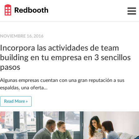
THE
Toggl
WORK
navig
SMARTER
GUIDE
Skip
to
content
NOVIEMBRE 16, 2016
Incorpora las actividades de team
building en tu empresa en 3 sencillos
pasos
Algunas empresas cuentan con una gran reputación a sus
espaldas, una oferta…
Read More »