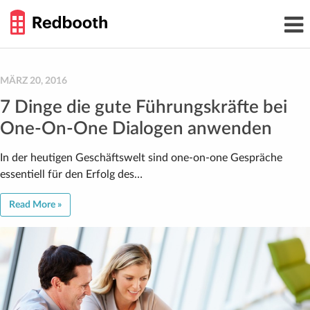
THE
Toggl
WORK
navig
SMARTER
GUIDE
Skip
to
content
MÄRZ 20, 2016
7 Dinge die gute Führungskräfte bei
One-On-One Dialogen anwenden
In der heutigen Geschäftswelt sind one-on-one Gespräche
essentiell für den Erfolg des…
Read More »