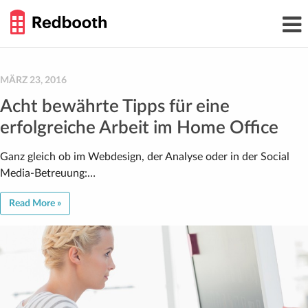
THE
Toggl
WORK
navig
SMARTER
GUIDE
Skip
to
content
MÄRZ 23, 2016
Acht bewährte Tipps für eine
erfolgreiche Arbeit im Home Office
Ganz gleich ob im Webdesign, der Analyse oder in der Social
Media-Betreuung:…
Read More »