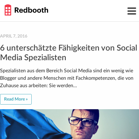
THE
Toggl
WORK
navig
SMARTER
GUIDE
Skip
to
content
APRIL 7, 2016
6 unterschätzte Fähigkeiten von Social
Media Spezialisten
Spezialisten aus dem Bereich Social Media sind ein wenig wie
Blogger und andere Menschen mit Fachkompetenzen, die von
Zuhause aus arbeiten: Sie werden…
Read More »