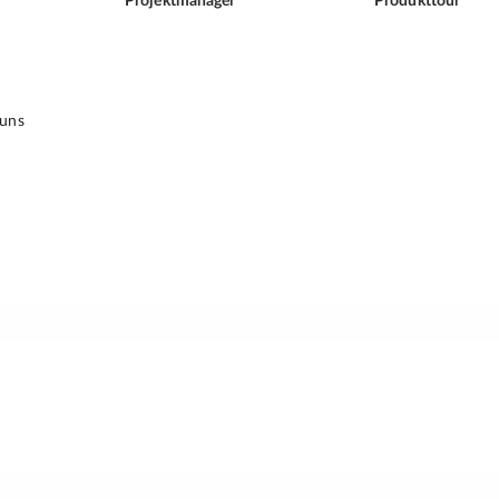
Projektmanager
Produkttour
 uns