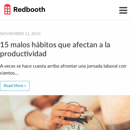
THE
Toggl
WORK
navig
SMARTER
GUIDE
Skip
to
content
NOVIEMBRE 11, 2016
15 malos hábitos que afectan a la
productividad
A veces se hace cuesta arriba afrontar una jornada laboral con
cientos…
Read More »