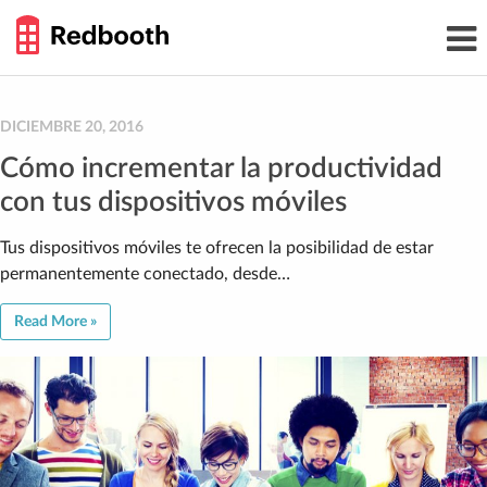
THE
Toggl
WORK
navig
SMARTER
GUIDE
Skip
to
content
DICIEMBRE 20, 2016
Cómo incrementar la productividad
con tus dispositivos móviles
Tus dispositivos móviles te ofrecen la posibilidad de estar
permanentemente conectado, desde…
Read More »