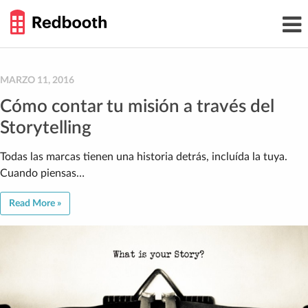
THE
Toggl
WORK
navig
SMARTER
GUIDE
Skip
to
content
MARZO 11, 2016
Cómo contar tu misión a través del
Storytelling
Todas las marcas tienen una historia detrás, incluída la tuya.
Cuando piensas…
Read More »