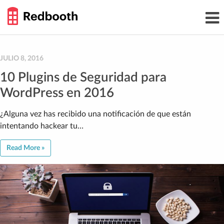
THE
Toggl
WORK
navig
SMARTER
GUIDE
Skip
to
content
JULIO 8, 2016
10 Plugins de Seguridad para
WordPress en 2016
¿Alguna vez has recibido una notificación de que están
intentando hackear tu…
Read More »