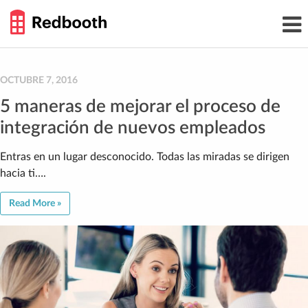
THE
Toggl
WORK
navig
SMARTER
GUIDE
Skip
to
content
OCTUBRE 7, 2016
5 maneras de mejorar el proceso de
integración de nuevos empleados
Entras en un lugar desconocido. Todas las miradas se dirigen
hacia ti….
Read More »