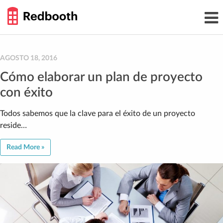
THE
Toggl
WORK
navig
SMARTER
GUIDE
Skip
to
content
AGOSTO 18, 2016
Cómo elaborar un plan de proyecto
con éxito
Todos sabemos que la clave para el éxito de un proyecto
reside…
Read More »