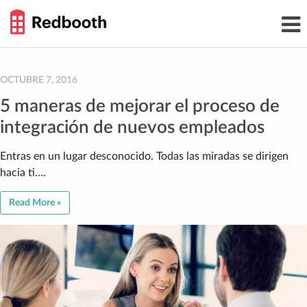
THE
Toggl
WORK
navig
SMARTER
GUIDE
Skip
to
content
OCTUBRE 7, 2016
5 maneras de mejorar el proceso de
integración de nuevos empleados
Entras en un lugar desconocido. Todas las miradas se dirigen
hacia ti….
Read More »