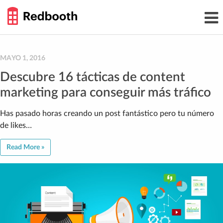
THE
Toggl
WORK
navig
SMARTER
GUIDE
Skip
to
content
MAYO 1, 2016
Descubre 16 tácticas de content
marketing para conseguir más tráfico
Has pasado horas creando un post fantástico pero tu número
de likes…
Read More »