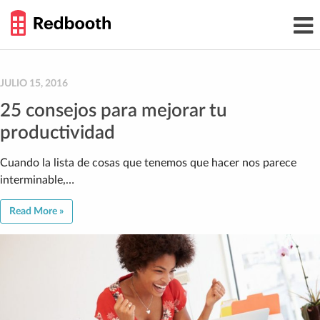
THE
Toggl
WORK
navig
SMARTER
GUIDE
Skip
to
content
JULIO 15, 2016
25 consejos para mejorar tu
productividad
Cuando la lista de cosas que tenemos que hacer nos parece
interminable,…
Read More »