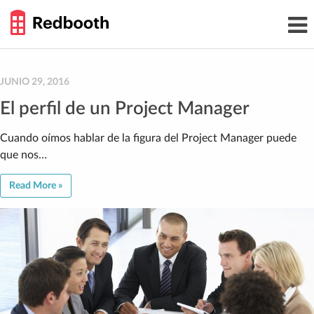
THE
Toggl
WORK
navig
SMARTER
GUIDE
Skip
to
content
JUNIO 29, 2016
El perfil de un Project Manager
Cuando oímos hablar de la figura del Project Manager puede
que nos…
Read More »