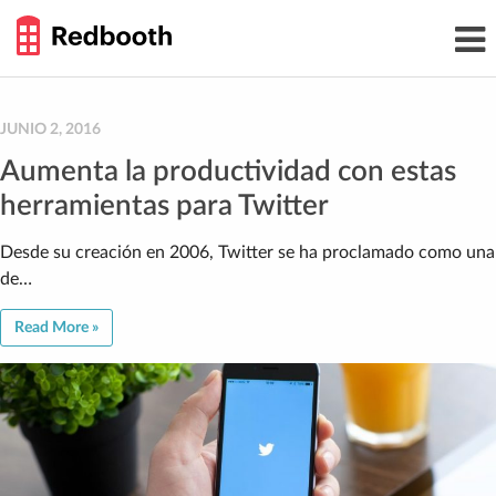
THE
Toggl
WORK
navig
SMARTER
GUIDE
Skip
to
content
JUNIO 2, 2016
Aumenta la productividad con estas
herramientas para Twitter
Desde su creación en 2006, Twitter se ha proclamado como una
de…
Read More »