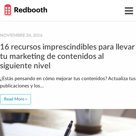
THE
Toggl
WORK
navig
SMARTER
GUIDE
Skip
to
content
NOVIEMBRE 24, 2016
16 recursos imprescindibles para llevar
tu marketing de contenidos al
siguiente nivel
¿Estás pensando en cómo mejorar tus contenidos? Actualiza tus
publicaciones y los…
Read More »