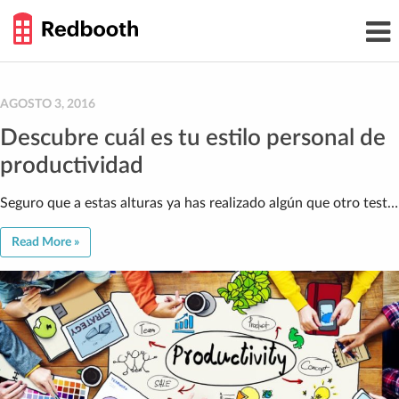
THE
Toggl
WORK
navig
SMARTER
GUIDE
Skip
to
content
AGOSTO 3, 2016
Descubre cuál es tu estilo personal de
productividad
Seguro que a estas alturas ya has realizado algún que otro test…
Read More »