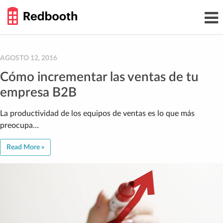
THE
Toggl
WORK
navig
SMARTER
GUIDE
Skip
to
content
AGOSTO 12, 2016
Cómo incrementar las ventas de tu
empresa B2B
La productividad de los equipos de ventas es lo que más
preocupa…
Read More »