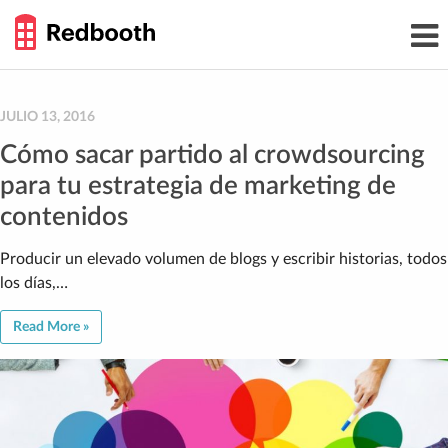
THE
Toggl
WORK
navig
SMARTER
GUIDE
Skip
to
content
JULIO 13, 2016
Cómo sacar partido al crowdsourcing
para tu estrategia de marketing de
contenidos
Producir un elevado volumen de blogs y escribir historias, todos
los días,…
Read More »