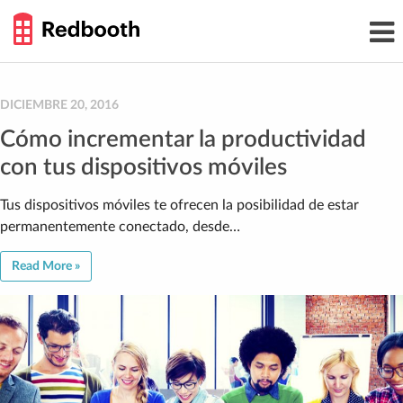
THE
Toggl
WORK
navig
SMARTER
GUIDE
Skip
to
content
DICIEMBRE 20, 2016
Cómo incrementar la productividad
con tus dispositivos móviles
Tus dispositivos móviles te ofrecen la posibilidad de estar
permanentemente conectado, desde…
Read More »