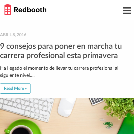
THE
Toggl
WORK
navig
SMARTER
GUIDE
Skip
to
content
ABRIL 8, 2016
9 consejos para poner en marcha tu
carrera profesional esta primavera
Ha llegado el momento de llevar tu carrera profesional al
siguiente nivel….
Read More »