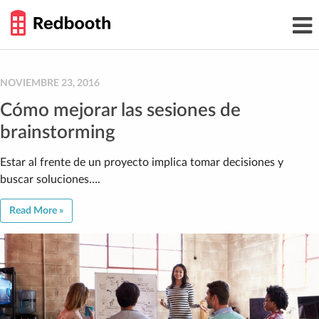
THE
Toggl
WORK
navig
SMARTER
GUIDE
Skip
to
content
NOVIEMBRE 23, 2016
Cómo mejorar las sesiones de
brainstorming
Estar al frente de un proyecto implica tomar decisiones y
buscar soluciones….
Read More »