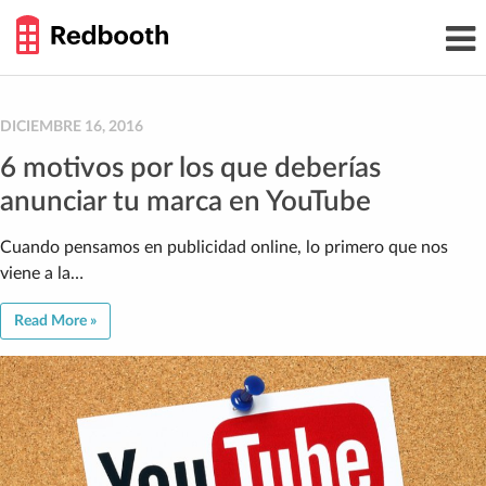
THE
Toggl
WORK
navig
SMARTER
GUIDE
Skip
to
content
DICIEMBRE 16, 2016
6 motivos por los que deberías
anunciar tu marca en YouTube
Cuando pensamos en publicidad online, lo primero que nos
viene a la…
Read More »