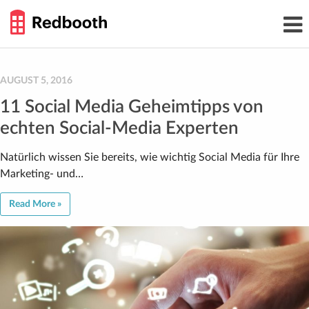
THE
Toggl
WORK
navig
SMARTER
GUIDE
Skip
to
content
AUGUST 5, 2016
11 Social Media Geheimtipps von
echten Social-Media Experten
Natürlich wissen Sie bereits, wie wichtig Social Media für Ihre
Marketing- und…
Read More »