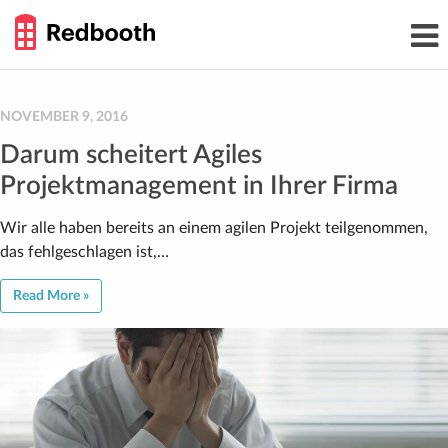
THE
Toggl
WORK
navig
SMARTER
GUIDE
Skip
to
content
NOVEMBER 9, 2016
Darum scheitert Agiles
Projektmanagement in Ihrer Firma
Wir alle haben bereits an einem agilen Projekt teilgenommen,
das fehlgeschlagen ist,…
Read More »