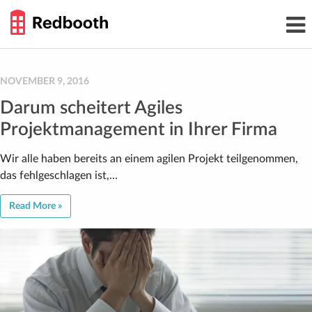
THE
Toggl
WORK
navig
SMARTER
GUIDE
Skip
to
content
NOVEMBER 9, 2016
Darum scheitert Agiles
Projektmanagement in Ihrer Firma
Wir alle haben bereits an einem agilen Projekt teilgenommen,
das fehlgeschlagen ist,…
Read More »