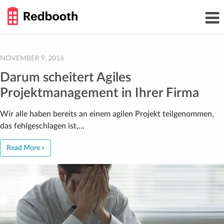
THE
Toggl
WORK
navig
SMARTER
GUIDE
Skip
to
content
NOVEMBER 9, 2016
Darum scheitert Agiles
Projektmanagement in Ihrer Firma
Wir alle haben bereits an einem agilen Projekt teilgenommen,
das fehlgeschlagen ist,…
Read More »