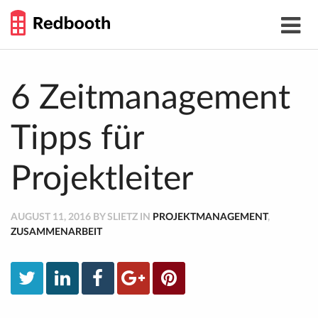
THE
Toggle
WORK
navigat
SMARTER
GUIDE
Skip
to
content
6 Zeitmanagement
Tipps für
Projektleiter
AUGUST 11, 2016 BY SLIETZ IN
PROJEKTMANAGEMENT
,
ZUSAMMENARBEIT