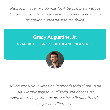
Redbooth hace mi vida más fácil. Se completan todos
los proyectos y la comunicación con mis compañeros
de equipo nunca ha sido tan fluida.
Grady Augustine, Jr.
GRAPHIC DESIGNER, SOUTHLAND INDUSTRIES
Mi equipo y yo vivimos en Redbooth todo el día, cada
día. He investigado y utilizado una docena de
soluciones de gestión de proyectos y Redbooth es la
mejor con diferencia.