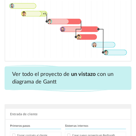
Ver todo el proyecto de
un vistazo
con un
diagrama de Gantt