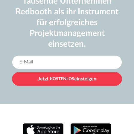
Tausende Unternehmen
Redbooth als ihr Instrument
für erfolgreiches
Projektmanagement
einsetzen.
Jetzt
KOSTENLOS
einsteigen