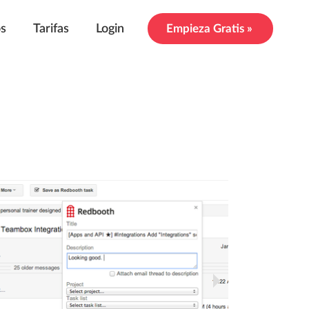
os
Tarifas
Login
Empieza Gratis »