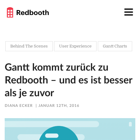
Behind The Scenes
User Experience
Gantt Charts
Gantt kommt zurück zu
Redbooth – und es ist besser
als je zuvor
DIANA ECKER
JANUAR 12TH, 2016